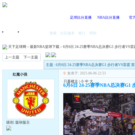
足球比分直播
NBA比分直播
官
搜索
社区服务
银行
帮助
首页
我的空间
天下足球网
»
最新NBA篮球下载
»
6月6日 24-25赛季NBA总决赛G1 步行者VS雷霆
上一主题
下一主题
主题 : 6月6日 24-25赛季NBA总决赛G1 步行者VS雷霆 英语
0
发表于: 2025-06-06 22:53
红魔小强
只看楼主
|
小
中
大
6月6日 24-25赛季NBA总决赛G1 
级别: 版块版主