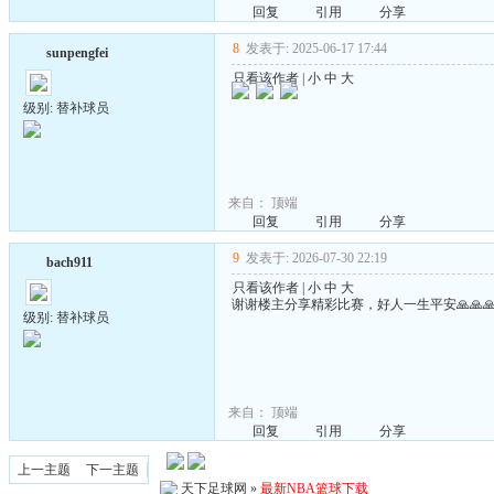
回复
引用
分享
8
发表于: 2025-06-17 17:44
sunpengfei
只看该作者
|
小
中
大
级别: 替补球员
来自：
顶端
回复
引用
分享
9
发表于: 2026-07-30 22:19
bach911
只看该作者
|
小
中
大
谢谢楼主分享精彩比赛，好人一生平安🙏🙏
级别: 替补球员
来自：
顶端
回复
引用
分享
上一主题
下一主题
天下足球网
»
最新NBA篮球下载