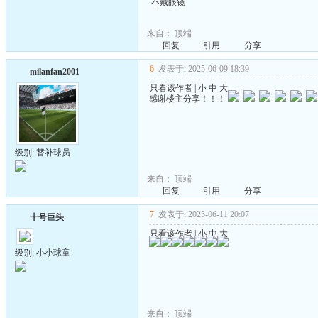
不戴眼镜
来自：
顶端
回复
引用
分享
6
发表于: 2025-06-09 18:39
milanfan2001
只看该作者
|
小
中
大
感谢楼主分享！！！
级别: 替补球员
来自：
顶端
回复
引用
分享
7
发表于: 2025-06-11 20:07
十号巨头
只看该作者
|
小
中
大
级别: 小小球童
来自：
顶端