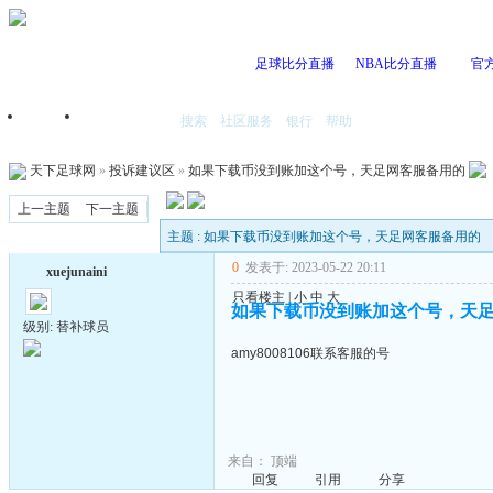
足球比分直播
NBA比分直播
官
搜索
社区服务
银行
帮助
首页
我的空间
天下足球网
»
投诉建议区
»
如果下载币没到账加这个号，天足网客服备用的
上一主题
下一主题
主题 : 如果下载币没到账加这个号，天足网客服备用的
0
发表于: 2023-05-22 20:11
xuejunaini
只看楼主
|
小
中
大
如果下载币没到账加这个号，天
级别: 替补球员
amy8008106联系客服的号
来自：
顶端
回复
引用
分享