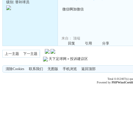
级别: 替补球员
微信啊加微信
来自：
顶端
回复
引用
分享
上一主题
下一主题
天下足球网
»
投诉建议区
清除Cookies
联系我们
无图版
手机浏览
返回顶部
Total 0.012407(s) qu
Powered by
PHPWind
Certif