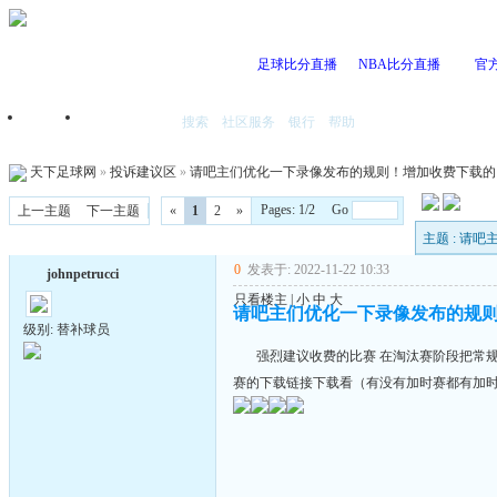
足球比分直播
NBA比分直播
官
搜索
社区服务
银行
帮助
首页
我的空间
天下足球网
»
投诉建议区
»
请吧主们优化一下录像发布的规则！增加收费下载的
Pages: 1/2 Go
上一主题
下一主题
«
1
2
»
主题 : 
0
发表于: 2022-11-22 10:33
johnpetrucci
只看楼主
|
小
中
大
请吧主们优化一下录像发布的规
级别: 替补球员
强烈建议收费的比赛 在淘汰赛阶段把常规
赛的下载链接下载看（有没有加时赛都有加时