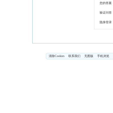
您的答案
验证问答
隐身登录
清除Cookies
联系我们
无图版
手机浏览