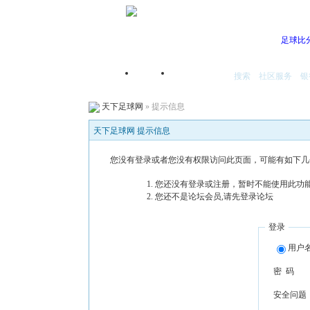
足球比
搜索
社区服务
银
首页
我的空间
天下足球网
» 提示信息
天下足球网 提示信息
您没有登录或者您没有权限访问此页面，可能有如下几
您还没有登录或注册，暂时不能使用此功能
您还不是论坛会员,请先登录论坛
登录
用户
密 码
安全问题