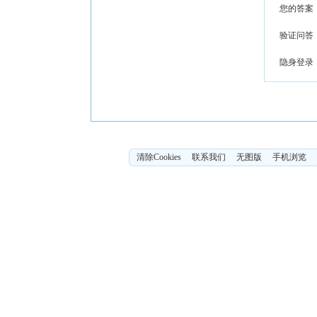
您的答案
验证问答
隐身登录
清除Cookies
联系我们
无图版
手机浏览