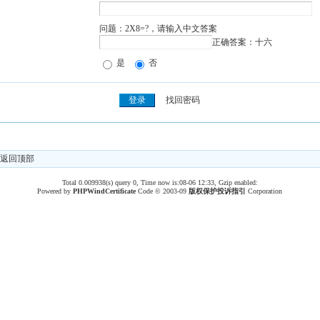
问题：2X8=?，请输入中文答案
正确答案：十六
是
否
找回密码
返回顶部
Total 0.009938(s) query 0, Time now is:08-06 12:33, Gzip enabled:
Powered by
PHPWind
Certificate
Code © 2003-09
版权保护投诉指引
Corporation