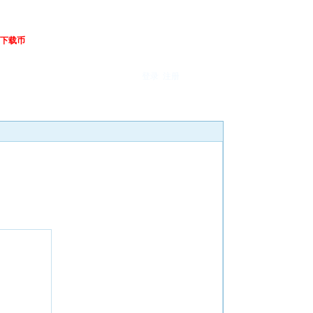
下载币
登录
注册