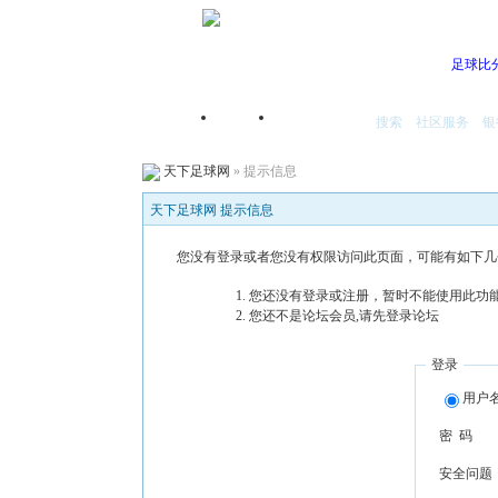
足球比
搜索
社区服务
银
首页
我的空间
天下足球网
» 提示信息
天下足球网 提示信息
您没有登录或者您没有权限访问此页面，可能有如下几
您还没有登录或注册，暂时不能使用此功能
您还不是论坛会员,请先登录论坛
登录
用户
密 码
安全问题