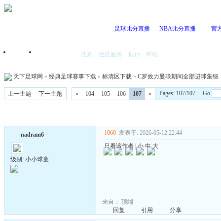
足球比分直播
NBA比分直播
官
搜索
社区服务
银行
帮助
首页
我的空间
天下足球网
»
经典足球赛事下载
»
标清区下载
»
C罗效力曼联期间全部进球集锦（C.Rona
Pages: 107/107 Go
上一主题
下一主题
«
104
105
106
107
»
1060
发表于: 2026-05-12 22:44
nadram6
只看该作者
|
小
中
大
级别: 小小球童
来自：
顶端
回复
引用
分享