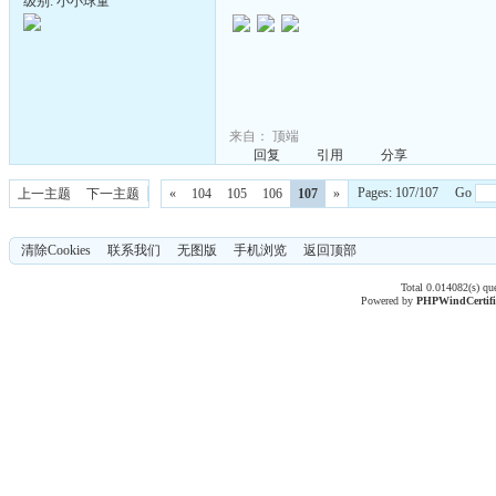
级别: 小小球童
来自：
顶端
回复
引用
分享
Pages: 107/107 Go
上一主题
下一主题
«
104
105
106
107
»
清除Cookies
联系我们
无图版
手机浏览
返回顶部
Total 0.014082(s) qu
Powered by
PHPWind
Certif